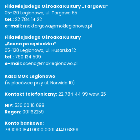
Filia Miejskiego Ośrodka Kultury „Targowa”
05-120 Legionowo, ul. Targowa 65
tel.:
22 784 14 22
e-mail:
moktargowa@moklegionowo.pl
Filia Miejskiego Ośrodka Kultury
„Scena po sąsiedzku”
05-120 Legionowo, ul. Husarska 12
tel.:
780 134 509
e-mail:
scena@moklegionowo.pl
Kasa MOK Legionowo
(w placówce przy ul. Norwida 10)
Kontakt telefoniczny:
22 784 44 99 wew. 25
NIP:
536 00 16 098
Regon:
001162259
Konto bankowe:
76 1090 1841 0000 0001 4149 6869