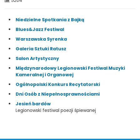
Liczba
5204
odwiedzających:
Niedzielne Spotkania z Bajką
Blues&Jazz Festiwal
Warszawska Syrenka
Galeria Sztuki Ratusz
Salon Artystyczny
Międzynarodowy Legionowski Festiwal Muzyki
Kameralnej i Organowej
Ogólnopolski Konkurs Recytatorski
Dni Osób z Niepełnosprawnościami
Jesień bardów
Legionowski festiwal poezji śpiewanej