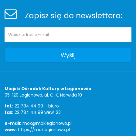
Stopka
Newsletter
Zapisz się do newslettera:
Adres
Newsletter
e-
mail:
Adres
Miejski Ośrodek Kultury w Legionowie
05-120 Legionowo, ul. C. K. Norwida 10
tel.:
22 784 44 99 – biuro
fax:
22 784 44 99 wew. 23
e-mail:
mok@moklegionowo.pl
www:
https://moklegionowo.pl