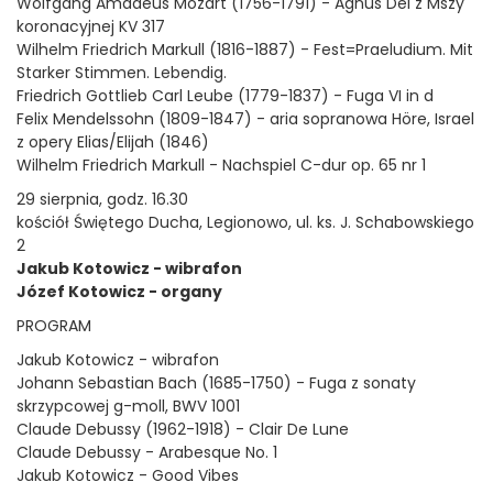
Wolfgang Amadeus Mozart (1756-1791) - Agnus Dei z Mszy
koronacyjnej KV 317
Wilhelm Friedrich Markull (1816-1887) - Fest=Praeludium. Mit
Starker Stimmen. Lebendig.
Friedrich Gottlieb Carl Leube (1779-1837) - Fuga VI in d
Felix Mendelssohn (1809-1847) - aria sopranowa Höre, Israel
z opery Elias/Elijah (1846)
Wilhelm Friedrich Markull - Nachspiel C-dur op. 65 nr 1
29 sierpnia, godz. 16.30
kościół Świętego Ducha, Legionowo, ul. ks. J. Schabowskiego
2
Jakub Kotowicz - wibrafon
Józef Kotowicz - organy
PROGRAM
Jakub Kotowicz - wibrafon
Johann Sebastian Bach (1685-1750) - Fuga z sonaty
skrzypcowej g-moll, BWV 1001
Claude Debussy (1962-1918) - Clair De Lune
Claude Debussy - Arabesque No. 1
Jakub Kotowicz - Good Vibes