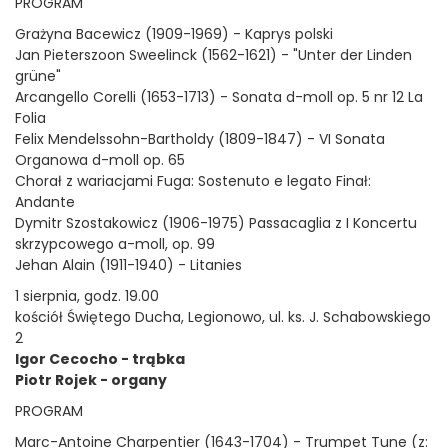
PROGRAM
Grażyna Bacewicz (1909-1969) - Kaprys polski
Jan Pieterszoon Sweelinck (1562-1621) - "Unter der Linden
grüne"
Arcangello Corelli (1653-1713) - Sonata d-moll op. 5 nr 12 La
Folia
Felix Mendelssohn-Bartholdy (1809-1847) - VI Sonata
Organowa d-moll op. 65
Chorał z wariacjami Fuga: Sostenuto e legato Finał:
Andante
Dymitr Szostakowicz (1906-1975) Passacaglia z I Koncertu
skrzypcowego a-moll, op. 99
Jehan Alain (1911-1940) - Litanies
1 sierpnia, godz. 19.00
kościół Świętego Ducha, Legionowo, ul. ks. J. Schabowskiego
2
Igor Cecocho - trąbka
Piotr Rojek - organy
PROGRAM
Marc-Antoine Charpentier (1643-1704) - Trumpet Tune (z: