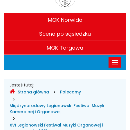
Kultury
Filie
im.
MOK Norwida
CH.
Scena po sąsiedzku
S.
MOK Targowa
Chaplina
Menu
Przełąc
w
główne
nawigac
Legionowie
Gdzie
Jesteś tutaj:
Strona główna
Polecamy
jesteśmy
Międzynarodowy Legionowski Festiwal Muzyki
Kameralnej i Organowej
XVI Legionowski Festiwal Muzyki Organowej i