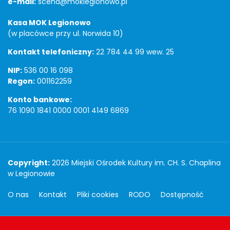
e-mail:
scena@moklegionowo.pl
Kasa MOK Legionowo
(w placówce przy ul. Norwida 10)
Kontakt telefoniczny:
22 784 44 99 wew. 25
NIP:
536 00 16 098
Regon:
001162259
Konto bankowe:
76 1090 1841 0000 0001 4149 6869
Copyright
Copyright:
2026 Miejski Ośrodek Kultury im. CH. S. Chaplina
w Legionowie
O nas
Kontakt
Pliki cookies
RODO
Dostępność
Projekt