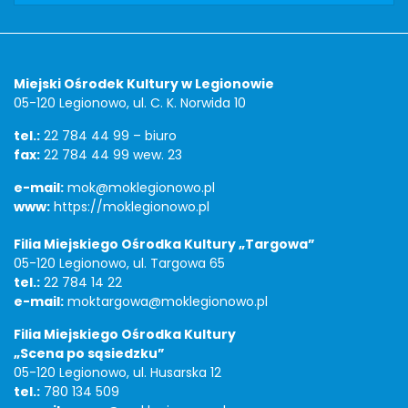
Adres
Miejski Ośrodek Kultury w Legionowie
05-120 Legionowo, ul. C. K. Norwida 10
tel.:
22 784 44 99 – biuro
fax:
22 784 44 99 wew. 23
e-mail:
mok@moklegionowo.pl
www:
https://moklegionowo.pl
Filia Miejskiego Ośrodka Kultury „Targowa”
05-120 Legionowo, ul. Targowa 65
tel.:
22 784 14 22
e-mail:
moktargowa@moklegionowo.pl
Filia Miejskiego Ośrodka Kultury
„Scena po sąsiedzku”
05-120 Legionowo, ul. Husarska 12
tel.:
780 134 509