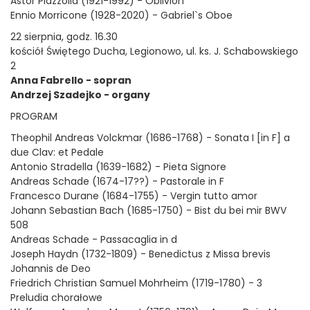
Astor Piazzolla (1921-1992) - Oblivion
Ennio Morricone (1928-2020) - Gabriel`s Oboe
22 sierpnia, godz. 16.30
kościół Świętego Ducha, Legionowo, ul. ks. J. Schabowskiego
2
Anna Fabrello - sopran
Andrzej Szadejko - organy
PROGRAM
Theophil Andreas Volckmar (1686-1768) - Sonata I [in F] a
due Clav: et Pedale
Antonio Stradella (1639-1682) - Pieta Signore
Andreas Schade (1674-17??) - Pastorale in F
Francesco Durane (1684-1755) - Vergin tutto amor
Johann Sebastian Bach (1685-1750) - Bist du bei mir BWV
508
Andreas Schade - Passacaglia in d
Joseph Haydn (1732-1809) - Benedictus z Missa brevis
Johannis de Deo
Friedrich Christian Samuel Mohrheim (1719-1780) - 3
Preludia chorałowe