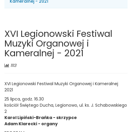
Kameralnej - 2021
XVI Legionowski Festiwal
Muzyki Organowej i
Kameralnej - 2021
Liczba
1113
odwiedzających:
XVI Legionowski Festiwal Muzyki Organowej i Kameralnej
2021
25 lipca, godz. 16.30
kościół Świętego Ducha, Legionowo, ul. ks. J. Schabowskiego
2
Karol Lipiński-Brańka - skrzypce
Adam Klarecki - organy