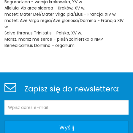
Bogurodzica - wersja krakowska, XV w.
Alleluia. Ab arce siderea - Kraków, XV w.
motet: Mater Dei/Mater Virgo pia/Eius - Francja, XIV w.
motet: Ave Virgo regia/Ave gloriosa/Domino - Francja XIV
w.
Salve thronus Trinitatis - Polska, XV w.
Marsz, marsz me serce - pieśń żołnierska o NMP
Benedicamus Domino - organum
Stopka
Newsletter
Zapisz się do newslettera:
Adres
Newsletter
e-
mail: