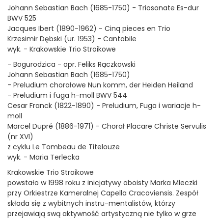
Johann Sebastian Bach (1685-1750) - Triosonate Es-dur
BWV 525
Jacques Ibert (1890-1962) - Cinq pieces en Trio
Krzesimir Dębski (ur. 1953) - Cantabile
wyk. - Krakowskie Trio Stroikowe
- Bogurodzica - opr. Feliks Rączkowski
Johann Sebastian Bach (1685-1750)
- Preludium chorałowe Nun komm, der Heiden Heiland
- Preludium i fuga h-moll BWV 544
Cesar Franck (1822-1890) - Preludium, Fuga i wariacje h-
moll
Marcel Dupré (1886-1971) - Chorał Placare Christe Servulis
(nr XVI)
z cyklu Le Tombeau de Titelouze
wyk. - Maria Terlecka
Krakowskie Trio Stroikowe
powstało w 1998 roku z inicjatywy oboisty Marka Mleczki
przy Orkiestrze Kameralnej Capella Cracoviensis. Zespół
składa się z wybitnych instru-mentalistów, którzy
przejawiają swą aktywność artystyczną nie tylko w grze