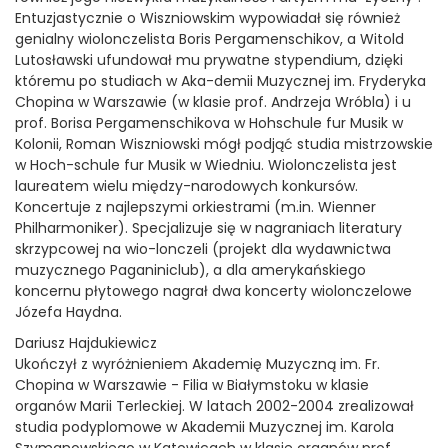
Entuzjastycznie o Wiszniowskim wypowiadał się również
genialny wiolonczelista Boris Pergamenschikov, a Witold
Lutosławski ufundował mu prywatne stypendium, dzięki
któremu po studiach w Aka-demii Muzycznej im. Fryderyka
Chopina w Warszawie (w klasie prof. Andrzeja Wróbla) i u
prof. Borisa Pergamenschikova w Hohschule fur Musik w
Kolonii, Roman Wiszniowski mógł podjąć studia mistrzowskie
w Hoch-schule fur Musik w Wiedniu. Wiolonczelista jest
laureatem wielu między-narodowych konkursów.
Koncertuje z najlepszymi orkiestrami (m.in. Wienner
Philharmoniker). Specjalizuje się w nagraniach literatury
skrzypcowej na wio-lonczeli (projekt dla wydawnictwa
muzycznego Paganiniclub), a dla amerykańskiego
koncernu płytowego nagrał dwa koncerty wiolonczelowe
Józefa Haydna.
Dariusz Hajdukiewicz
Ukończył z wyróżnieniem Akademię Muzyczną im. Fr.
Chopina w Warszawie - Filia w Białymstoku w klasie
organów Marii Terleckiej. W latach 2002-2004 zrealizował
studia podyplomowe w Akademii Muzycznej im. Karola