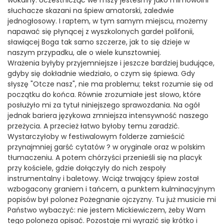
wokalny. Uczestnicząc we mszy jesteśmy jako mimowolni
słuchacze skazani na śpiew amatorski, zaledwie
jednogłosowy. I raptem, w tym samym miejscu, możemy
napawać się płynącej z wyszkolonych gardeł polifonii,
sławiącej Boga tak samo szczerze, jak to się dzieje w
naszym przypadku, ale o wiele kunsztowniej.
Wrażenia byłyby przyjemniejsze i jeszcze bardziej budujące,
gdyby się dokładnie wiedziało, o czym się śpiewa. Gdy
słyszę "Otcze nasz", nie ma problemu; tekst rozumie się od
początku do końca. Równie zrozumiałe jest słowo, które
posłużyło mi za tytuł niniejszego sprawozdania. Na ogół
jednak bariera językowa zmniejsza intensywność naszego
przeżycia. A przecież łatwo byłoby temu zaradzić.
Wystarczyłoby w festiwalowym folderze zamieścić
przynajmniej garść cytatów ? w oryginale oraz w polskim
tłumaczeniu. A potem chórzyści przenieśli się na placyk
przy kościele, gdzie dołączyły do nich zespoły
instrumentalny i baletowy. Wciąż trwający śpiew został
wzbogacony graniem i tańcem, a punktem kulminacyjnym
popisów był polonez Pożegnanie ojczyzny. Tu już musicie mi
Państwo wybaczyć: nie jestem Mickiewiczem, żeby Wam
tego poloneza opisać. Pozostaje mi wyrazić się krótko i