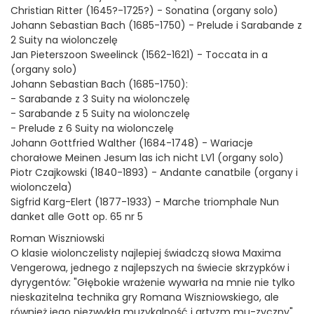
Christian Ritter (1645?-1725?) - Sonatina (organy solo)
Johann Sebastian Bach (1685-1750) - Prelude i Sarabande z
2 Suity na wiolonczelę
Jan Pieterszoon Sweelinck (1562-1621) - Toccata in a
(organy solo)
Johann Sebastian Bach (1685-1750):
- Sarabande z 3 Suity na wiolonczelę
- Sarabande z 5 Suity na wiolonczelę
- Prelude z 6 Suity na wiolonczelę
Johann Gottfried Walther (1684-1748) - Wariacje
chorałowe Meinen Jesum las ich nicht LV1 (organy solo)
Piotr Czajkowski (1840-1893) - Andante canatbile (organy i
wiolonczela)
Sigfrid Karg-Elert (1877-1933) - Marche triomphale Nun
danket alle Gott op. 65 nr 5
Roman Wiszniowski
O klasie wiolonczelisty najlepiej świadczą słowa Maxima
Vengerowa, jednego z najlepszych na świecie skrzypków i
dyrygentów: "Głębokie wrażenie wywarła na mnie nie tylko
nieskazitelna technika gry Romana Wiszniowskiego, ale
również jego niezwykła muzykalność i artyzm mu-zyczny".