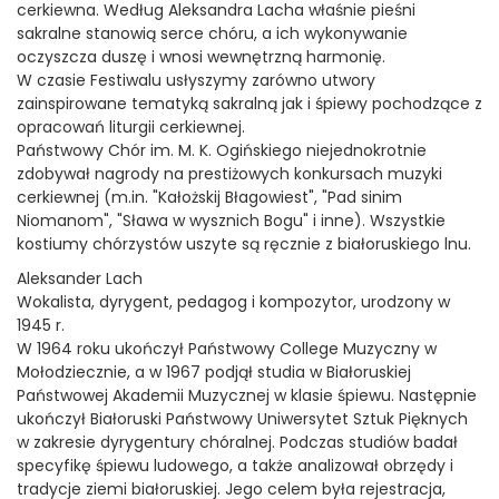
cerkiewna. Według Aleksandra Lacha właśnie pieśni
sakralne stanowią serce chóru, a ich wykonywanie
oczyszcza duszę i wnosi wewnętrzną harmonię.
W czasie Festiwalu usłyszymy zarówno utwory
zainspirowane tematyką sakralną jak i śpiewy pochodzące z
opracowań liturgii cerkiewnej.
Państwowy Chór im. M. K. Ogińskiego niejednokrotnie
zdobywał nagrody na prestiżowych konkursach muzyki
cerkiewnej (m.in. "Kałożskij Błagowiest", "Pad sinim
Niomanom", "Sława w wysznich Bogu" i inne). Wszystkie
kostiumy chórzystów uszyte są ręcznie z białoruskiego lnu.
Aleksander Lach
Wokalista, dyrygent, pedagog i kompozytor, urodzony w
1945 r.
W 1964 roku ukończył Państwowy College Muzyczny w
Mołodziecznie, a w 1967 podjął studia w Białoruskiej
Państwowej Akademii Muzycznej w klasie śpiewu. Następnie
ukończył Białoruski Państwowy Uniwersytet Sztuk Pięknych
w zakresie dyrygentury chóralnej. Podczas studiów badał
specyfikę śpiewu ludowego, a także analizował obrzędy i
tradycje ziemi białoruskiej. Jego celem była rejestracja,