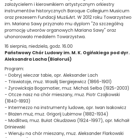
założycielem i kierownikiem artystycznym orkiestry
instrumentów historycznych Baroque Collegium Musicum
oraz prezesem Fundacji Muz&Art. W 2012 roku Towarzystwo
im. Mariana Sawy przyznało mu dyplom "Za szczególną
promocję utworów organowych Mariana Sawy" oraz
uhonorowało medalem Towarzystwa.
16 sierpnia, niedziela, godz. 16.00
Państwowy Chór Ludowy im. M. K. Ogińskiego pod dyr.
Aleksandra Lacha (Białoruś)
Program:
- Dobryj wieczar tabie, opr. Aleksander Lach
- Triswiatoje, muz. Wasilij Siergiejewicz (1866-1901)
- Żyrowickaja Bogomatier, muz. Michaś Sełba (1925-2003)
- Otcze nasz na chór mieszany, muz. Piotr Czajkowski
(1840-1893)
- Intermezzo na instrumenty ludowe, opr. Iwan Isakowicz
- Błażen muż, muz. Grigorij Lubimow (1882-1934)
- Modlitwa, muz. Bułat Okudżawa (1924-1997), opr. Michaił
Driniewski
- Wieruju na chór mieszany, muz. Aleksander Flarkowski