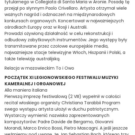
tytularnego w Collegiata di Santa Maria w Aronie. Posadę tę
przejął po słynnym Paolo Crivellaro. Artysta otrzymał wiele
ważnych nagród i odznaczeń na międzynarodowych
konkursach organowych. Koncertował w najważniejszych
ośrodkach Europy oraz w Rosji i Australii.
Prowadzi ożywioną działalność w celu rekonstrukcji i
odbudowy zabytkowych instrumentów. Jego występy były
transmitowane przez czołowe europejskie media,
najważniejsze stacje telewizyjne Włoch, Hiszpanii i Polski, a
także telewizję australijską.
Relacja w mazowieckim To i Owo
POCZĄTEK XI LEGIONOWSKIEGO FESTIWALU MUZYKI
KAMERALNEJ I ORGANOWEJ
Alla maniera italiana
Pierwszą imprezę festiwalową (2 VIII) wypełnił w całości
recital włoskiego organisty Christiana Tarabbii Program
swego występu artysta ułożył w duchu patriotycznym.
Wystarczy wymienić nazwiska zaprezentowanych
kompozytorów: Padre Davide de Bergamo, Giovanni
Morandi, Marco Enrico Bossi, Pietro Mascagni. A jeśli jeszcze
weźmiemy pod uwagę, że Jan Sebastian Bach, którego trzy