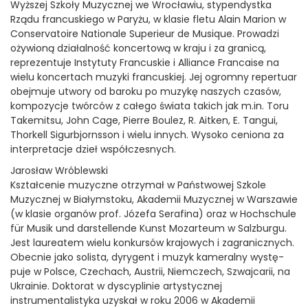
Wyższej Szkoły Muzycznej we Wrocławiu, stypendystka
Rządu francuskiego w Paryżu, w klasie fletu Alain Marion w
Conservatoire Nationale Superieur de Musique. Prowadzi
ożywioną działalność koncertową w kraju i za granicą,
reprezentuje Instytuty Francuskie i Alliance Francaise na
wielu koncertach muzyki francuskiej. Jej ogromny repertuar
obejmuje utwory od baroku po muzykę naszych czasów,
kompozycje twórców z całego świata takich jak m.in. Toru
Takemitsu, John Cage, Pierre Boulez, R. Aitken, E. Tangui,
Thorkell Sigurbjornsson i wielu innych. Wysoko ceniona za
interpretacje dzieł współczesnych.
Jarosław Wróblewski
Kształcenie muzyczne otrzymał w Państwowej Szkole
Muzycznej w Białymstoku, Akademii Muzycznej w Warszawie
(w klasie organów prof. Józefa Serafina) oraz w Hochschule
für Musik und darstellende Kunst Mozarteum w Salzburgu.
Jest laureatem wielu konkursów krajowych i zagranicznych.
Obecnie jako solista, dyrygent i muzyk kameralny wystę-
puje w Polsce, Czechach, Austrii, Niemczech, Szwajcarii, na
Ukrainie. Doktorat w dyscyplinie artystycznej
instrumentalistyka uzyskał w roku 2006 w Akademii