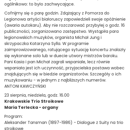
ogólnikowo: to było zachwycające.
Cofnijmy się o parę godzin. Zdążający z Pomorza do
Legionowa artyści białoruscy zapowiedzieli swoje opóźnienie
(awaria autokaru). Aby nie rozczarować przybyłej o godz. 16
publiczności, zorganizowano zastępstwo. Wystąpiła para
legionowskich muzyków, organista Michał Jung i
skrzypaczka Katarzyna Sylla. W programie
zaimprowizowanego, ratującego sytuację koncertu znalazły
się wykonane solo lub w duecie utwory mistrzów baroku.
Pani Kasia i pan Michał zagrali wspaniale, lecz równie
wspaniała jest ich uczynność, przyjacielska postawa wobec
znajdujących się w biedzie organizatorów. Szczegóły o ich
muzykowaniu - w jednym z najbliższych numerów.
ANTONI KAWCZYŃSKI
23 sierpnia, niedziela, godz. 16.00
Krakowskie Trio Stroikowe
Maria Terlecka - organy
Program:
Aleksander Tansman (1897-1986) - Dialogue z Suity na trio
stroikowe