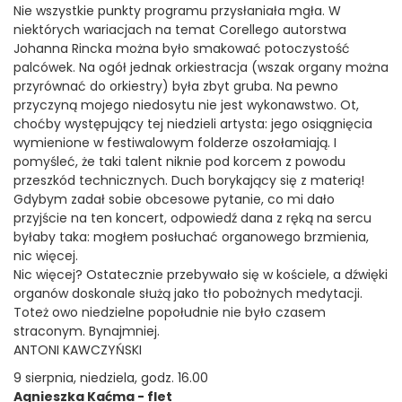
Nie wszystkie punkty programu przysłaniała mgła. W
niektórych wariacjach na temat Corellego autorstwa
Johanna Rincka można było smakować potoczystość
palcówek. Na ogół jednak orkiestracja (wszak organy można
przyrównać do orkiestry) była zbyt gruba. Na pewno
przyczyną mojego niedosytu nie jest wykonawstwo. Ot,
choćby występujący tej niedzieli artysta: jego osiągnięcia
wymienione w festiwalowym folderze oszołamiają. I
pomyśleć, że taki talent niknie pod korcem z powodu
przeszkód technicznych. Duch borykający się z materią!
Gdybym zadał sobie obcesowe pytanie, co mi dało
przyjście na ten koncert, odpowiedź dana z ręką na sercu
byłaby taka: mogłem posłuchać organowego brzmienia,
nic więcej.
Nic więcej? Ostatecznie przebywało się w kościele, a dźwięki
organów doskonale służą jako tło pobożnych medytacji.
Toteż owo niedzielne popołudnie nie było czasem
straconym. Bynajmniej.
ANTONI KAWCZYŃSKI
9 sierpnia, niedziela, godz. 16.00
Agnieszka Kaćma - flet