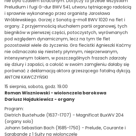
nie było czasem straconym. Dotyczy to przede wszystkim
Preludium i fugi G-dur BWV 541, utworu tętniącego radością
i sprawnie wykonanego przez organistę Jarosława
Wróblewskiego. Gorzej z Sonatą g-moll BWV 1020 na flet i
organy. Z przyjemnością słuchałem partii organowej, tych
biegników w pierwszej części, potoczystych, wyrównanych
pod względem dynamicznym, lecz na tym tle flet
pozostawiał wiele do życzenia. Gra flecistki Agnieszki Kaćmy
nie odznaczała się niestety płynnym, nieprzerwanym,
intensywnym tokiem, w poszczególnych frazach zdarzały
się dziury i zapaści, a całość w swoim zamgleniu dałaby się
porównać z deklamacją aktora grzeszącego fatalną dykcją.
ANTONI KAWCZYŃSKI
15 sierpnia, sobota, godz. 19.00
Roman Wiszniowski - wiolonczela barokowa
Dariusz Hajdukiewicz - organy
Program:
Dietrich Buxtehude (1637-1707) - Magnificat BuxWV 204
(organy solo)
Johann Sebastian Bach (1685-1750) - Prelude, Courante i
Sarabande z 1 Suity na wiolonczelę