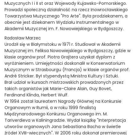
Muzycznych I i II st oraz Wojewody Kujawsko-Pomorskiego.
Prowadzi społeczną działalność na rzecz Inowrocławskiego
Towarzystwa Muzycznego "Pro Arte". Była prodziekanem, a
obecnie jest dziekanem Wydziału Instrumentalnego w
Akademii Muzycznej im. F. Nowowiejskiego w Bydgoszczy.
Radosław Marzec
Urodził się w Białymstoku w 1971 r. Studiował w Akademii
Muzycznej im. Feliksa Nowowiejskiego w Bydgoszczy, gdzie w
klasie organów prof. Piotra Grajtera uzyskał dyplom z
wyróżnieniem. Umiejętności doskonalił w Konserwatorium
Muzycznym w Strasbourgu (Francja) w klasie organów prof.
André Stricker. Był stypendystą Ministra Kultury i Sztuki.
Brał udział w kursach mistrzowskich prowadzonych przez
takich organistów jak Marie-Claire Alain, Guy Bovet,
Ferdinand Klinda, Herbert Wulf.
W 1994 został laureatem Nagrody Głównej na Konkursie
Organowym w Rumii, a w roku 1999 finalistą
Międzynarodowego Konkursu Organowego im. M.
Tariverdieva w Kaliningradzie. Wydał książkę "Interpretacja
utworów organowych Jana Sebastiana Bacha w świetle
źródeł XVIII-wiecznych". W 2006 roku dokonał premierowej