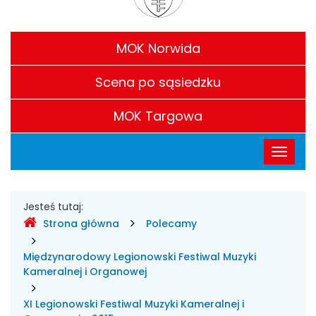
Kultury
Filie
im.
MOK Norwida
CH.
Scena po sąsiedzku
S.
MOK Targowa
Chaplina
Menu
Przełąc
w
główne
nawigac
Legionowie
Gdzie
Jesteś tutaj:
Strona główna
Polecamy
jesteśmy
Międzynarodowy Legionowski Festiwal Muzyki
Kameralnej i Organowej
XI Legionowski Festiwal Muzyki Kameralnej i