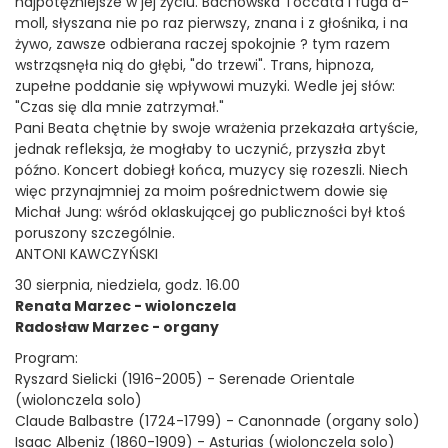
najpotężniejsze w jej życiu. Bachowska Toccata i fuga d-
moll, słyszana nie po raz pierwszy, znana i z głośnika, i na
żywo, zawsze odbierana raczej spokojnie ? tym razem
wstrząsnęła nią do głębi, "do trzewi". Trans, hipnoza,
zupełne poddanie się wpływowi muzyki. Wedle jej słów:
"Czas się dla mnie zatrzymał."
Pani Beata chętnie by swoje wrażenia przekazała artyście,
jednak refleksja, że mogłaby to uczynić, przyszła zbyt
późno. Koncert dobiegł końca, muzycy się rozeszli. Niech
więc przynajmniej za moim pośrednictwem dowie się
Michał Jung: wśród oklaskującej go publiczności był ktoś
poruszony szczególnie.
ANTONI KAWCZYŃSKI
30 sierpnia, niedziela, godz. 16.00
Renata Marzec - wiolonczela
Radosław Marzec - organy
Program:
Ryszard Sielicki (1916-2005) - Serenade Orientale
(wiolonczela solo)
Claude Balbastre (1724-1799) - Canonnade (organy solo)
Isaac Albeniz (1860-1909) - Asturias (wiolonczela solo)