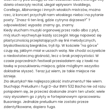
dzieła otworzyły recital, ulegał wpływom Vivaldiego,
Corellego, Albinoniego i innych włoskich mistrzów, można
rzec, iż koncert przychylił nam włoskiego nieba i na pytanie
poety: "Znasz-li ten kraj, gdzie cytryna dojrzewa?" ?
odpowiedzieć wypada: znamy go, znamy.
Kiedy słucham muzyki organowej przez radio albo z płyt,
mój słuch wychwytuje każdy szczegół. Mogę napawać się
plastycznością przeplatających się linii melodycznych,
błyskotliwością biegników, tryli itp. W kościele "na górce"
czuję się, jakbym miał w uszach watę. Nie chodzi oczywiście
o niedostateczną głośność, lecz o brak przejrzystości. W
czasie poprzednich festiwali przesiadałem się z ławki na
ławkę w poszukiwaniu miejsca, gdzie mógłbym wszystko
dokładnie słyszeć. Teraz już wiem, że takie miejsce nie
istnieje.
Zła akustyka? Nie najlepsza jakość instrumentu? Nie wiem.
Słuchając Preludium i fugi D-dur BWV 532 Bacha nie od razu
połapałem się, że przecież doskonale znam ten utwór; wiele
razy słyszałem go z płyty w fortepianowym opracowaniu
Busoniego. Jednakże preludium nie zostało przeze
zidentyfikowane, dopiero fuga.