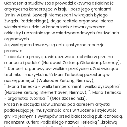
ukończenia studiów stale prowadzi aktywną działalność
artystyczną koncertując w kraju i poza jego granicami
(m.in. w Danii, Szwecji, Niemczech i w krajach byłego
Związku Radzieckiego), dając recitale organowe, biorąc
wielokrotnie udział w koncertach z towarzyszeniem
orkiestry i uczestnicząc w międzynarodowych festiwalach
organowych.
Jej występom towarzyszą entuzjastyczne recenzje
prasowe:
"...absolutna precyzja, wirtuozowska technika w grze na
manuale i pedale" (Nordwest Zeitung, Oldenburg, Niemcy),
"...Koncert organowy był wielkim przeżyciem. Zadziwiająca
technika i muzy-kalność Marii Terleckiej pozostaną w
naszej pamięci" (Walsroder Zeitung, Niemcy),
"...Maria Terlecka - wielki temperament i wielka dyscyplina"
(Nordsee Zeitung, Bremerhaven, Niemcy), "...Maria Terlecka
- organistka tytanka..." (Głos Szczeciński).
Prasa nie szczędzi słów uznania pod adresem artystki,
podkreślając jej muzykalność oraz wirtuozerię i stylowość
gry. Po jednym z występów przed białostocką publicznością,
recenzent Kuriera Podlaskiego nazwał Terlecką "...królową