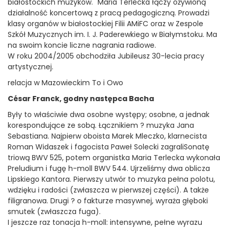
białostockich muzyków." Maria Terlecka łączy ożywioną
działalność koncertową z pracą pedagogiczną. Prowadzi
klasy organów w białostockiej Filii AMiFC oraz w Zespole
Szkół Muzycznych im. I. J. Paderewkiego w Białymstoku. Ma
na swoim koncie liczne nagrania radiowe.
W roku 2004/2005 obchodziła Jubileusz 30-lecia pracy
artystycznej.
relacja w Mazowieckim To i Owo
César Franck, godny następca Bacha
Były to właściwie dwa osobne występy; osobne, a jednak
korespondujące ze sobą. Łącznikiem ? muzyka Jana
Sebastiana. Najpierw oboista Marek Mleczko, klarnecista
Roman Widaszek i fagocista Paweł Solecki zagraliSonatę
triową BWV 525, potem organistka Maria Terlecka wykonała
Preludium i fugę h-moll BWV 544. Ujrzeliśmy dwa oblicza
Lipskiego Kantora. Pierwszy utwór to muzyka pełna polotu,
wdzięku i radości (zwłaszcza w pierwszej części). A także
filigranowa. Drugi ? o fakturze masywnej, wyraża głęboki
smutek (zwłaszcza fuga).
I jeszcze raz tonacja h-moll: intensywne, pełne wyrazu