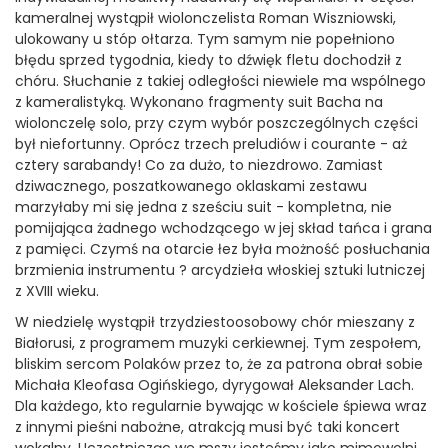
kameralnej wystąpił wiolonczelista Roman Wiszniowski,
ulokowany u stóp ołtarza. Tym samym nie popełniono
błędu sprzed tygodnia, kiedy to dźwięk fletu dochodził z
chóru. Słuchanie z takiej odległości niewiele ma wspólnego
z kameralistyką. Wykonano fragmenty suit Bacha na
wiolonczelę solo, przy czym wybór poszczególnych części
był niefortunny. Oprócz trzech preludiów i courante - aż
cztery sarabandy! Co za dużo, to niezdrowo. Zamiast
dziwacznego, poszatkowanego oklaskami zestawu
marzyłaby mi się jedna z sześciu suit - kompletna, nie
pomijająca żadnego wchodzącego w jej skład tańca i grana
z pamięci. Czymś na otarcie łez była możność posłuchania
brzmienia instrumentu ? arcydzieła włoskiej sztuki lutniczej
z XVIII wieku.
W niedzielę wystąpił trzydziestoosobowy chór mieszany z
Białorusi, z programem muzyki cerkiewnej. Tym zespołem,
bliskim sercom Polaków przez to, że za patrona obrał sobie
Michała Kleofasa Ogińskiego, dyrygował Aleksander Lach.
Dla każdego, kto regularnie bywając w kościele śpiewa wraz
z innymi pieśni nabożne, atrakcją musi być taki koncert