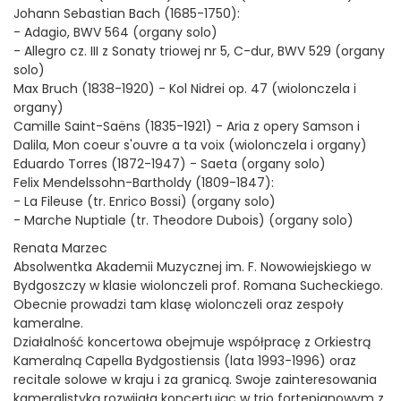
Johann Sebastian Bach (1685-1750):
- Adagio, BWV 564 (organy solo)
- Allegro cz. III z Sonaty triowej nr 5, C-dur, BWV 529 (organy
solo)
Max Bruch (1838-1920) - Kol Nidrei op. 47 (wiolonczela i
organy)
Camille Saint-Saëns (1835-1921) - Aria z opery Samson i
Dalila, Mon coeur s'ouvre a ta voix (wiolonczela i organy)
Eduardo Torres (1872-1947) - Saeta (organy solo)
Felix Mendelssohn-Bartholdy (1809-1847):
- La Fileuse (tr. Enrico Bossi) (organy solo)
- Marche Nuptiale (tr. Theodore Dubois) (organy solo)
Renata Marzec
Absolwentka Akademii Muzycznej im. F. Nowowiejskiego w
Bydgoszczy w klasie wiolonczeli prof. Romana Sucheckiego.
Obecnie prowadzi tam klasę wiolonczeli oraz zespoły
kameralne.
Działalność koncertowa obejmuje współpracę z Orkiestrą
Kameralną Capella Bydgostiensis (lata 1993-1996) oraz
recitale solowe w kraju i za granicą. Swoje zainteresowania
kameralistyką rozwijała koncertując w trio fortepianowym z