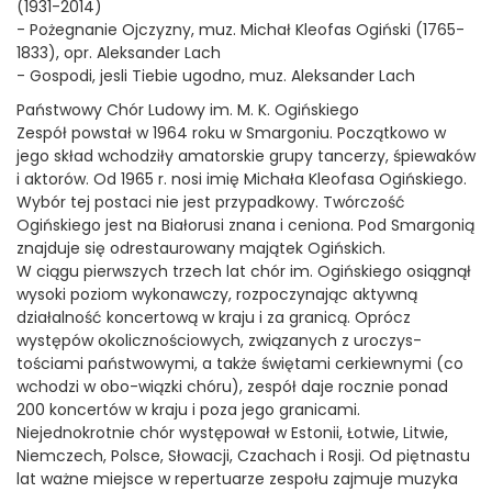
(1931-2014)
- Pożegnanie Ojczyzny, muz. Michał Kleofas Ogiński (1765-
1833), opr. Aleksander Lach
- Gospodi, jesli Tiebie ugodno, muz. Aleksander Lach
Państwowy Chór Ludowy im. M. K. Ogińskiego
Zespół powstał w 1964 roku w Smargoniu. Początkowo w
jego skład wchodziły amatorskie grupy tancerzy, śpiewaków
i aktorów. Od 1965 r. nosi imię Michała Kleofasa Ogińskiego.
Wybór tej postaci nie jest przypadkowy. Twórczość
Ogińskiego jest na Białorusi znana i ceniona. Pod Smargonią
znajduje się odrestaurowany majątek Ogińskich.
W ciągu pierwszych trzech lat chór im. Ogińskiego osiągnął
wysoki poziom wykonawczy, rozpoczynając aktywną
działalność koncertową w kraju i za granicą. Oprócz
występów okolicznościowych, związanych z uroczys-
tościami państwowymi, a także świętami cerkiewnymi (co
wchodzi w obo-wiązki chóru), zespół daje rocznie ponad
200 koncertów w kraju i poza jego granicami.
Niejednokrotnie chór występował w Estonii, Łotwie, Litwie,
Niemczech, Polsce, Słowacji, Czachach i Rosji. Od piętnastu
lat ważne miejsce w repertuarze zespołu zajmuje muzyka