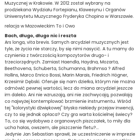
Muzycznej w Krakowie. W 2012 został wybrany na
prodziekana Wydziału Fortepianu, Klawesynu i Organów
Uniwersytetu Muzycznego Fryderyka Chopina w Warszawie.
relacja w Mazowieckim To i Owo
Bach, długo, długo nic i reszta
Ars longa, vita brevis. Samych arcydzieł muzycznych jest
tyle, że życia nie starczy, by się nimi nasycić. A tu mamy do
czynienia z twórczością kompozytorów drugo- i
trzeciorzędnych. Zamiast Haendla, Haydna, Mozarta,
Beethovena, Schuberta, Schumanna, Brahmsa ? Alfred
Hollins, Marco Enrico Bossi, Marin Marais, Friedrich Högner,
Krzesimir Dębski. Oferuje się nam dziełka, którym nie można
odmówić pewnej wartości, lecz do miana arcydzieł jeszcze
im daleko. Ani nie wzruszają, ani nie zachwycają, pozwalają
co najwyżej kontemplować brzmienie instrumentu. Wśród
tej "kolorystyki dźwiękowej" błyska niekiedy przejaw inwencji,
czy to się jednak opłaca? Czy gra warta kościelnej świecy?
To, co się wydobywa z organowych piszczałek, to miły dla
ucha hałas, owszem, ale piszczenie fletu?...
Jedynie Jan Sebastian sprawił, że uczestniczenie w imprezie