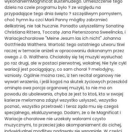
wykonaniemMagnificat Buxtehudego. Umieszczenie tego
dzieła na czele programu było ? ze względu na
przypadające tego dnia święto ? szczęśliwym pomysłem,
choć hymn ku czci Marii Panny mógłby zabrzmieć
delikatniej, nie tak hucznie. Ponadto usłyszeliśmy Sonatinę
Christiana Rittera, Toccatę Jana Pieterszoona Sweelincka, i
Wariacjechorałowe "Meine Jesum las ich nicht" Johanna
Gottfrieda Walthera. Wartość tego ostatniego utworu tkwi
raczej w temacie aniżeli w opracowaniu dokonanym przez
owego J. G. Walthera. Chciałoby się tej muzyki wysłuchać
po raz drugi, ale w postaci pierwotnej, wokalnej. Nie tyle cykl
wariacji jest pociągający, co sam chorał ? melodyjny,
wzniosły. Ogólnie można rzec, iż ten recital organowy nie
wywarł wrażenia, i jeśli kogoś na skutek życiowych przeszkód
ominęła owa porcja organowej muzyki, to nie ma on
powodu do ubolewania, chyba że jest to ktoś, kto w swojej
karierze melomana zdążył wszystko usłyszeć, wszystko
poznać, wszystko przetrawić i teraz żąda mu się czegoś
specjalnego, ekskluzywnego. Dodam, że o ile Magnificat i
Wariacje chorałowe nie urzekały walorami czysto
muzycznymi, to przecież jako akompaniament do cichej,
indywidualnej modlitwy nadawały się wspaniale. W części