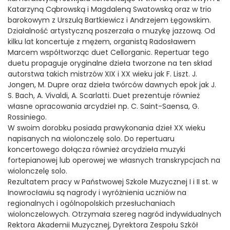
Katarzyną Cąbrowską i Magdaleną Swatowską oraz w trio
barokowym z Urszulą Bartkiewicz i Andrzejem Łęgowskim.
Działalność artystyczną poszerzała o muzykę jazzową. Od
kilku lat koncertuje z mężem, organistą Radosławem
Marcem współtworząc duet Cellorganic. Repertuar tego
duetu propaguje oryginalne dzieła tworzone na ten skład
autorstwa takich mistrzów XIX i XX wieku jak F. Liszt. J.
Jongen, M. Dupre oraz dzieła twórców dawnych epok jak J.
S. Bach, A. Vivaldi, A. Scarlatti. Duet prezentuje również
własne opracowania arcydzieł np. C. Saint-Saensa, G.
Rossiniego.
W swoim dorobku posiada prawykonania dzieł XX wieku
napisanych na wiolonczelę solo. Do repertuaru
koncertowego dołącza również arcydzieła muzyki
fortepianowej lub operowej we własnych transkrypcjach na
wiolonczelę solo.
Rezultatem pracy w Państwowej Szkole Muzycznej I i II st. w
Inowrocławiu są nagrody i wyróżnienia uczniów na
regionalnych i ogólnopolskich przesłuchaniach
wiolonczelowych. Otrzymała szereg nagród indywidualnych
Rektora Akademii Muzycznej, Dyrektora Zespołu Szkół