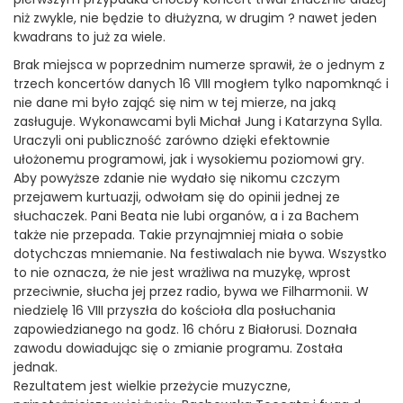
niż zwykle, nie będzie to dłużyzna, w drugim ? nawet jeden
kwadrans to już za wiele.
Brak miejsca w poprzednim numerze sprawił, że o jednym z
trzech koncertów danych 16 VIII mogłem tylko napomknąć i
nie dane mi było zająć się nim w tej mierze, na jaką
zasługuje. Wykonawcami byli Michał Jung i Katarzyna Sylla.
Uraczyli oni publiczność zarówno dzięki efektownie
ułożonemu programowi, jak i wysokiemu poziomowi gry.
Aby powyższe zdanie nie wydało się nikomu czczym
przejawem kurtuazji, odwołam się do opinii jednej ze
słuchaczek. Pani Beata nie lubi organów, a i za Bachem
także nie przepada. Takie przynajmniej miała o sobie
dotychczas mniemanie. Na festiwalach nie bywa. Wszystko
to nie oznacza, że nie jest wrażliwa na muzykę, wprost
przeciwnie, słucha jej przez radio, bywa we Filharmonii. W
niedzielę 16 VIII przyszła do kościoła dla posłuchania
zapowiedzianego na godz. 16 chóru z Białorusi. Doznała
zawodu dowiadując się o zmianie programu. Została
jednak.
Rezultatem jest wielkie przeżycie muzyczne,