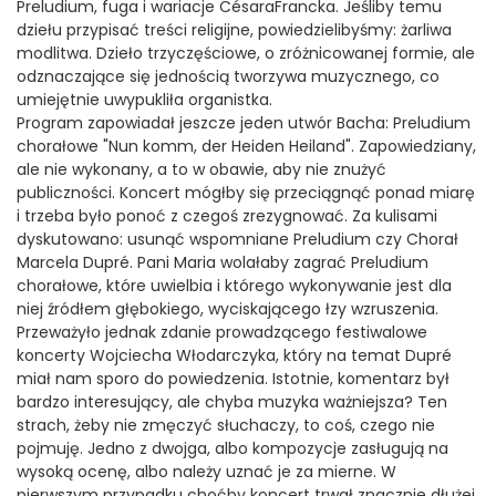
Preludium, fuga i wariacje CésaraFrancka. Jeśliby temu
dziełu przypisać treści religijne, powiedzielibyśmy: żarliwa
modlitwa. Dzieło trzyczęściowe, o zróżnicowanej formie, ale
odznaczające się jednością tworzywa muzycznego, co
umiejętnie uwypukliła organistka.
Program zapowiadał jeszcze jeden utwór Bacha: Preludium
chorałowe "Nun komm, der Heiden Heiland". Zapowiedziany,
ale nie wykonany, a to w obawie, aby nie znużyć
publiczności. Koncert mógłby się przeciągnąć ponad miarę
i trzeba było ponoć z czegoś zrezygnować. Za kulisami
dyskutowano: usunąć wspomniane Preludium czy Chorał
Marcela Dupré. Pani Maria wolałaby zagrać Preludium
chorałowe, które uwielbia i którego wykonywanie jest dla
niej źródłem głębokiego, wyciskającego łzy wzruszenia.
Przeważyło jednak zdanie prowadzącego festiwalowe
koncerty Wojciecha Włodarczyka, który na temat Dupré
miał nam sporo do powiedzenia. Istotnie, komentarz był
bardzo interesujący, ale chyba muzyka ważniejsza? Ten
strach, żeby nie zmęczyć słuchaczy, to coś, czego nie
pojmuję. Jedno z dwojga, albo kompozycje zasługują na
wysoką ocenę, albo należy uznać je za mierne. W
pierwszym przypadku choćby koncert trwał znacznie dłużej