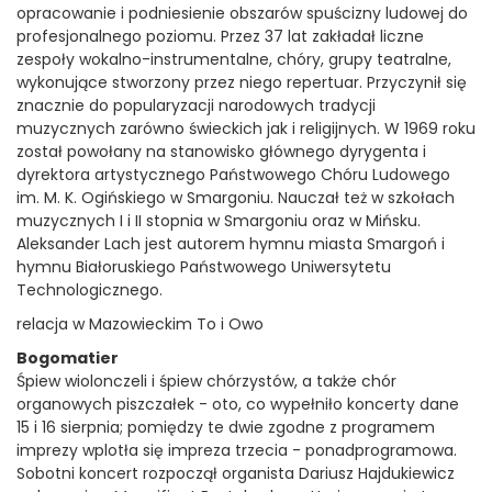
opracowanie i podniesienie obszarów spuścizny ludowej do
profesjonalnego poziomu. Przez 37 lat zakładał liczne
zespoły wokalno-instrumentalne, chóry, grupy teatralne,
wykonujące stworzony przez niego repertuar. Przyczynił się
znacznie do popularyzacji narodowych tradycji
muzycznych zarówno świeckich jak i religijnych. W 1969 roku
został powołany na stanowisko głównego dyrygenta i
dyrektora artystycznego Państwowego Chóru Ludowego
im. M. K. Ogińskiego w Smargoniu. Nauczał też w szkołach
muzycznych I i II stopnia w Smargoniu oraz w Mińsku.
Aleksander Lach jest autorem hymnu miasta Smargoń i
hymnu Białoruskiego Państwowego Uniwersytetu
Technologicznego.
relacja w Mazowieckim To i Owo
Bogomatier
Śpiew wiolonczeli i śpiew chórzystów, a także chór
organowych piszczałek - oto, co wypełniło koncerty dane
15 i 16 sierpnia; pomiędzy te dwie zgodne z programem
imprezy wplotła się impreza trzecia - ponadprogramowa.
Sobotni koncert rozpoczął organista Dariusz Hajdukiewicz