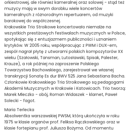
orkiestrowej, ale również kameralnej oraz solowej - stąd też
muzycy mają w swym dorobku wiele koncertów
kameralnych z różnorodnym repertuarem, od muzyki
barokowej do współczesnej.
Krakowskie Trio Stroikowe koncertowało niemalże na
wszystkich prestiżowych festiwalach muzycznych w Polsce,
spotykając się z entuzjazmem publiczności i uznaniem
krytyków. W 2005 roku, współpracując z PWM i DUX-em,
zespół nagrał płytę z utworami polskich kompozytorów XX
wieku (Szałowski, Tansman, Lutosławski, Spisak, Palester,
Krauze), a rok później na zaproszenie Polskiego
Towarzystwa Bachowskiego, zarejestrował we własnej
transkrypcji Sonatę Es dur BWV 525 Jana Sebastiana Bacha.
Członkowie Krakowskiego Tria Stroikowego są pedagogami
Akademii Muzycznych w Krakowie i Katowicach. Trio tworzą:
Marek Mleczko - obój, Roman Widaszek - klarnet, Paweł
Solecki - fagot.
Maria Terlecka
Absolwentka warszawskiej PWSM, którą ukończyła w roku
1975 w klasie organów prof. Feliksa Rączkowskiego oraz w
klasie fortepianu prof. Juliusza Bożyma. Od momentu