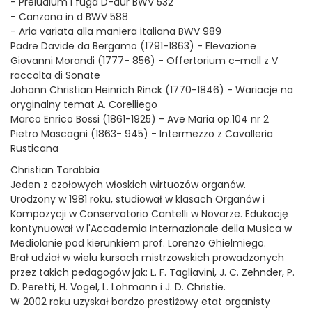
- Preludium i fuga D-dur BWV 532
- Canzona in d BWV 588
- Aria variata alla maniera italiana BWV 989
Padre Davide da Bergamo (1791-1863) - Elevazione
Giovanni Morandi (1777- 856) - Offertorium c-moll z V
raccolta di Sonate
Johann Christian Heinrich Rinck (1770-1846) - Wariacje na
oryginalny temat A. Corelliego
Marco Enrico Bossi (1861-1925) - Ave Maria op.104 nr 2
Pietro Mascagni (1863- 945) - Intermezzo z Cavalleria
Rusticana
Christian Tarabbia
Jeden z czołowych włoskich wirtuozów organów.
Urodzony w 1981 roku, studiował w klasach Organów i
Kompozycji w Conservatorio Cantelli w Novarze. Edukację
kontynuował w l'Accademia Internazionale della Musica w
Mediolanie pod kierunkiem prof. Lorenzo Ghielmiego.
Brał udział w wielu kursach mistrzowskich prowadzonych
przez takich pedagogów jak: L. F. Tagliavini, J. C. Zehnder, P.
D. Peretti, H. Vogel, L. Lohmann i J. D. Christie.
W 2002 roku uzyskał bardzo prestiżowy etat organisty