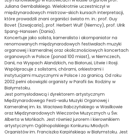
Szymanowskiego w Katowicach w klasie organów prof.
Juliana Gembalskiego. Wielokrotnie uczestniczył w
międzynarodowych mistrzow-skich kursach interpretacji,
które prowadzili znani organiści świata m. in.: prof. Guy
Bovet (Szwajcaria), prof. Herbert Wulf (Niemcy), prof. Ulrik
Spang-Hanssen (Dania).
Koncertuje jako solista, kameralista i akompaniator na
renomowanych międzynarodowych festiwalach muzyki
organowej i kameralnej oraz okolicznościowych koncertach
organowych w Polsce (ponad 100 miast), w Niemczech,
Danii, na Wyspach Alandzkich, na Białorusi, Litwie i Rosji.
Współpracuje z solistami, chórami, orkiestrami i
instytucjami muzycznymi w Polsce i za granicą. Od roku
2002 pełni obowiązki organisty w Parafii św. Rodziny w
Białymstoku.
Jest pomysłodawcą i dyrektorem artystycznym
Międzynarodowego Festi-walu Muzyki Organowej i
Kameralnej im. ks. Wacława Rabczyńskiego w Wasilkowie
oraz Międzynarodowych Wieczorów Muzycznych u Św.
Alberta w Mońkach. Jest również jurorem i kierownikiem
artystycznym Ogólnopolskiego Konkursu Młodych
Organistów im. Franciszka Karpińskiego w Białymstoku. Jest