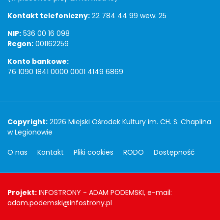
Kontakt telefoniczny:
22 784 44 99 wew. 25
NIP:
536 00 16 098
Regon:
001162259
Konto bankowe:
76 1090 1841 0000 0001 4149 6869
Copyright
Copyright:
2026 Miejski Ośrodek Kultury im. CH. S. Chaplina
w Legionowie
O nas
Kontakt
Pliki cookies
RODO
Dostępność
Projekt
Projekt:
INFOSTRONY - ADAM PODEMSKI, e-mail:
adam.podemski@infostrony.pl