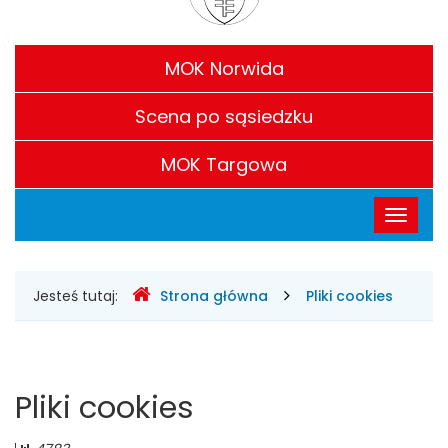
Filie
MOK Norwida
Scena po sąsiedzku
MOK Targowa
Menu
Przełąc
główne
nawigac
Gdzie
Jesteś tutaj:
Strona główna
Pliki cookies
jesteśmy
Pliki cookies