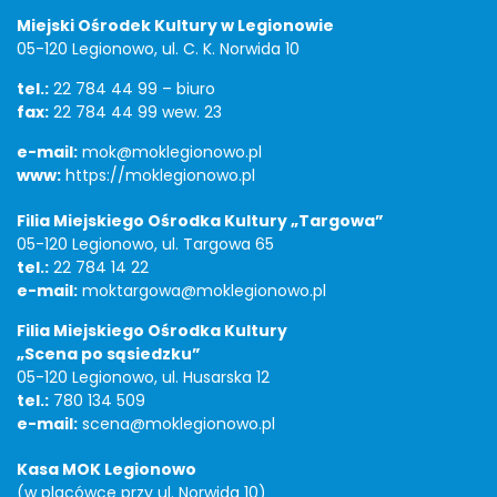
Miejski Ośrodek Kultury w Legionowie
05-120 Legionowo, ul. C. K. Norwida 10
tel.:
22 784 44 99 – biuro
fax:
22 784 44 99 wew. 23
e-mail:
mok@moklegionowo.pl
www:
https://moklegionowo.pl
Filia Miejskiego Ośrodka Kultury „Targowa”
05-120 Legionowo, ul. Targowa 65
tel.:
22 784 14 22
e-mail:
moktargowa@moklegionowo.pl
Filia Miejskiego Ośrodka Kultury
„Scena po sąsiedzku”
05-120 Legionowo, ul. Husarska 12
tel.:
780 134 509
e-mail:
scena@moklegionowo.pl
Kasa MOK Legionowo
(w placówce przy ul. Norwida 10)