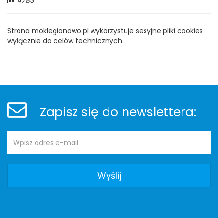
Liczba
4783
odwiedzających:
Strona moklegionowo.pl wykorzystuje sesyjne pliki cookies
wyłącznie do celów technicznych.
Stopka
Newsletter
Zapisz się do newslettera:
Adres
Newsletter
e-
mail:
Adres