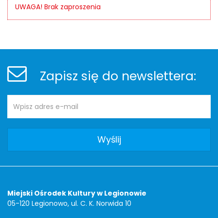
UWAGA! Brak zaproszenia
Stopka
Newsletter
Zapisz się do newslettera:
Adres
Newsletter
e-
mail:
Adres
Miejski Ośrodek Kultury w Legionowie
05-120 Legionowo, ul. C. K. Norwida 10