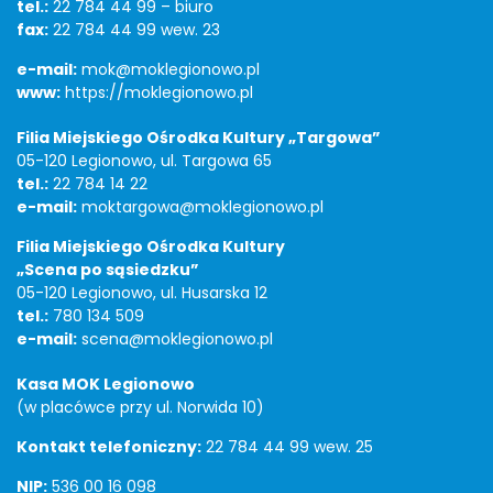
tel.:
22 784 44 99 – biuro
fax:
22 784 44 99 wew. 23
e-mail:
mok@moklegionowo.pl
www:
https://moklegionowo.pl
Filia Miejskiego Ośrodka Kultury „Targowa”
05-120 Legionowo, ul. Targowa 65
tel.:
22 784 14 22
e-mail:
moktargowa@moklegionowo.pl
Filia Miejskiego Ośrodka Kultury
„Scena po sąsiedzku”
05-120 Legionowo, ul. Husarska 12
tel.:
780 134 509
e-mail:
scena@moklegionowo.pl
Kasa MOK Legionowo
(w placówce przy ul. Norwida 10)
Kontakt telefoniczny:
22 784 44 99 wew. 25
NIP:
536 00 16 098