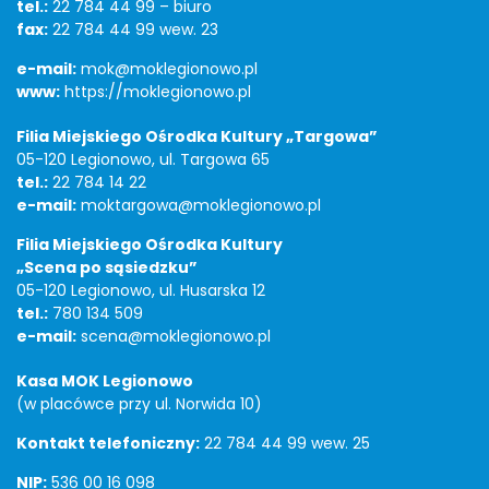
tel.:
22 784 44 99 – biuro
fax:
22 784 44 99 wew. 23
e-mail:
mok@moklegionowo.pl
www:
https://moklegionowo.pl
Filia Miejskiego Ośrodka Kultury „Targowa”
05-120 Legionowo, ul. Targowa 65
tel.:
22 784 14 22
e-mail:
moktargowa@moklegionowo.pl
Filia Miejskiego Ośrodka Kultury
„Scena po sąsiedzku”
05-120 Legionowo, ul. Husarska 12
tel.:
780 134 509
e-mail:
scena@moklegionowo.pl
Kasa MOK Legionowo
(w placówce przy ul. Norwida 10)
Kontakt telefoniczny:
22 784 44 99 wew. 25
NIP:
536 00 16 098