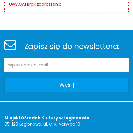
UWAGA! Brak zaproszenia
Stopka
Newsletter
Zapisz się do newslettera:
Adres
Newsletter
e-
mail:
Adres
Miejski Ośrodek Kultury w Legionowie
05-120 Legionowo, ul. C. K. Norwida 10