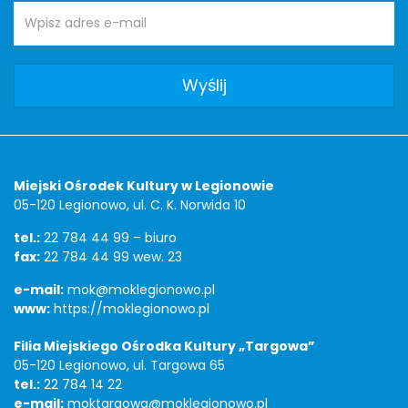
Adres
Newsletter
e-
mail:
Adres
Miejski Ośrodek Kultury w Legionowie
05-120 Legionowo, ul. C. K. Norwida 10
tel.:
22 784 44 99 – biuro
fax:
22 784 44 99 wew. 23
e-mail:
mok@moklegionowo.pl
www:
https://moklegionowo.pl
Filia Miejskiego Ośrodka Kultury „Targowa”
05-120 Legionowo, ul. Targowa 65
tel.:
22 784 14 22
e-mail:
moktargowa@moklegionowo.pl