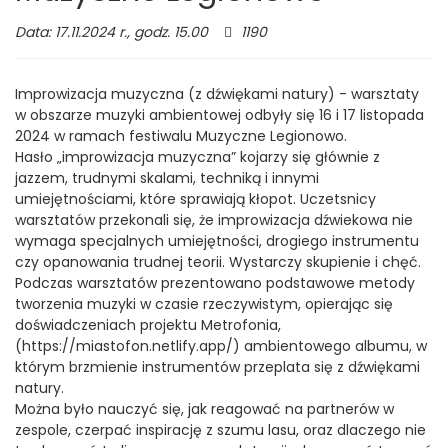
Liczba
Data: 17.11.2024 r., godz. 15.00
1190
odwiedzających:
Improwizacja muzyczna (z dźwiękami natury) - warsztaty
w obszarze muzyki ambientowej odbyły się 16 i 17 listopada
2024 w ramach festiwalu Muzyczne Legionowo.
Hasło „improwizacja muzyczna” kojarzy się głównie z
jazzem, trudnymi skalami, techniką i innymi
umiejętnościami, które sprawiają kłopot. Uczetsnicy
warsztatów przekonali się, że improwizacja dźwiekowa nie
wymaga specjalnych umiejętności, drogiego instrumentu
czy opanowania trudnej teorii. Wystarczy skupienie i chęć.
Podczas warsztatów prezentowano podstawowe metody
tworzenia muzyki w czasie rzeczywistym, opierając się
doświadczeniach projektu Metrofonia,
(https://miastofon.netlify.app/) ambientowego albumu, w
którym brzmienie instrumentów przeplata się z dźwiękami
natury.
Można było nauczyć się, jak reagować na partnerów w
zespole, czerpać inspirację z szumu lasu, oraz dlaczego nie