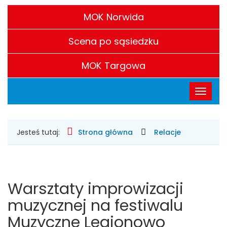
Filie
CH.
MOK Norwida
S.
Scena po sąsiedzku
Chaplina
MOK Targowa
w
Menu
Legionowie
Przełąc
główne
nawigac
Gdzie
Jesteś tutaj:
Strona główna
Relacje
jesteśmy
Warsztaty improwizacji
muzycznej na festiwalu
Muzyczne Legionowo