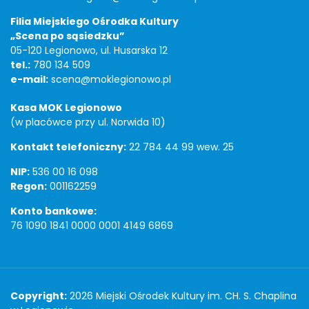
Filia Miejskiego Ośrodka Kultury
„Scena po sąsiedzku”
05-120 Legionowo, ul. Husarska 12
tel.:
780 134 509
e-mail:
scena@moklegionowo.pl
Kasa MOK Legionowo
(w placówce przy ul. Norwida 10)
Kontakt telefoniczny:
22 784 44 99 wew. 25
NIP:
536 00 16 098
Regon:
001162259
Konto bankowe:
76 1090 1841 0000 0001 4149 6869
Copyright
Copyright:
2026 Miejski Ośrodek Kultury im. CH. S. Chaplina