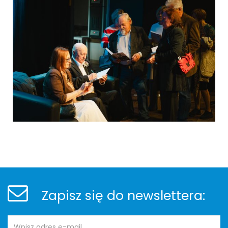
Stopka
Newsletter
Zapisz się do newslettera:
Adres
Newsletter