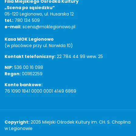
Filia Miejskiego Ośrodka Kultury
„Scena po sąsiedzku”
05-120 Legionowo, ul. Husarska 12
tel.:
780 134 509
e-mail:
scena@moklegionowo.pl
Kasa MOK Legionowo
(w placówce przy ul. Norwida 10)
Kontakt telefoniczny:
22 784 44 99 wew. 25
NIP:
536 00 16 098
Regon:
001162259
Konto bankowe:
76 1090 1841 0000 0001 4149 6869
Copyright
Copyright:
2026 Miejski Ośrodek Kultury im. CH. S. Chaplina
w Legionowie