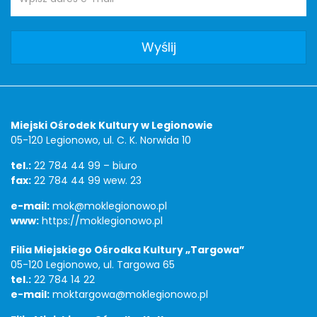
e-
mail:
Adres
Miejski Ośrodek Kultury w Legionowie
05-120 Legionowo, ul. C. K. Norwida 10
tel.:
22 784 44 99 – biuro
fax:
22 784 44 99 wew. 23
e-mail:
mok@moklegionowo.pl
www:
https://moklegionowo.pl
Filia Miejskiego Ośrodka Kultury „Targowa”
05-120 Legionowo, ul. Targowa 65
tel.:
22 784 14 22
e-mail:
moktargowa@moklegionowo.pl