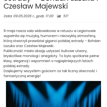
Czesław Majewski
Liczba
Data: 09.05.2026 r., godz. 17.00
517
odwiedzających:
9 maja nasza sala widowiskowa w ratuszu w Legionowie
wypełniła się muzyką, humorem i niezwykłą atmosferą,
którą stworzyli prawdziwi giganci polskiej estrady – Bohdan
Łazuka oraz Czesław Majewski.
Publiczność miała okazję usłyszeć kultowe utwory,
błyskotliwe monologi i anegdoty. To było spotkanie pełne
klasy, elegancji i wspomnień o najpiękniejszych latach
polskiej estrady.
Dziękujemy wszystkim gościom za tak liczną obecność i
fantastyczną energię!