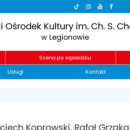
dia
BI
Tik-
Instagram
Youtube
Faceb
Tok
łecznościowe
e
h
P
i Ośrodek Kultury im. Ch. S. C
w Legionowie
Scena po sąsiedzku
Usługi
Kontakt
ojciech Koprowski, Rafał Grzą