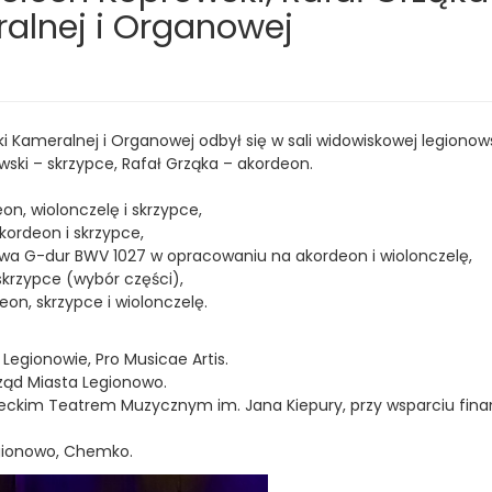
alnej i Organowej
h:
Kameralnej i Organowej odbył się w sali widowiskowej legionows
wski – skrzypce, Rafał Grząka – akordeon.
on, wiolonczelę i skrzypce,
akordeon i skrzypce,
wa G-dur BWV 1027 w opracowaniu na akordeon i wiolonczelę,
skrzypce (wybór części),
eon, skrzypce i wiolonczelę.
 Legionowie, Pro Musicae Artis.
rząd Miasta Legionowo.
ieckim Teatrem Muzycznym im. Jana Kiepury, przy wsparciu f
egionowo, Chemko.