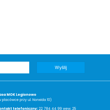
asa MOK Legionowo
w placówce przy ul. Norwida 10)
ontakt telefoniczny:
22 784 44 99 wew. 25