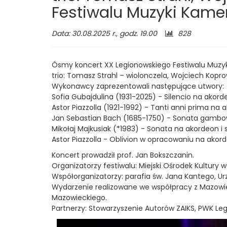
Festiwalu Muzyki Kamer
Kameralnej
i
Liczba
Data: 30.08.2025 r., godz. 19.00
828
odwiedzającyc
Organowej
Ósmy koncert XX Legionowskiego Festiwalu Muzyki 
-
trio: Tomasz Strahl – wiolonczela, Wojciech Kopro
Wykonawcy zaprezentowali następujące utwory:
Miejski
Sofia Gubajdulina (1931-2025) - Silencio na akorde
Astor Piazzolla (1921-1992) - Tanti anni prima na 
Ośrodek
Jan Sebastian Bach (1685-1750) - Sonata gambo
Mikołaj Majkusiak (*1983) - Sonata na akordeon i 
Kultury
Astor Piazzolla - Oblivion w opracowaniu na akord
im.
Koncert prowadził prof. Jan Bokszczanin.
Organizatorzy festiwalu: Miejski Ośrodek Kultury w
CH.
Współorganizatorzy: parafia św. Jana Kantego, U
Wydarzenie realizowane we współpracy z Mazow
S.
Mazowieckiego.
Partnerzy: Stowarzyszenie Autorów ZAIKS, PWK L
Chaplina