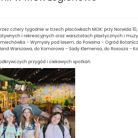
h:
 przez cztery tygodnie w trzech placówkach MOK: przy Norwida 10,
atywnych i rekreacyjnych oraz warsztatach plastycznych i muzyc
miechówka - Wymysły pod lasem, do Powsina - Ogród Botaniczn
ajaland Warszawa, do Komorowa - Sady Klemensa, do Rososza - 
 odkrywczych przygód i ciekawych spotkań.