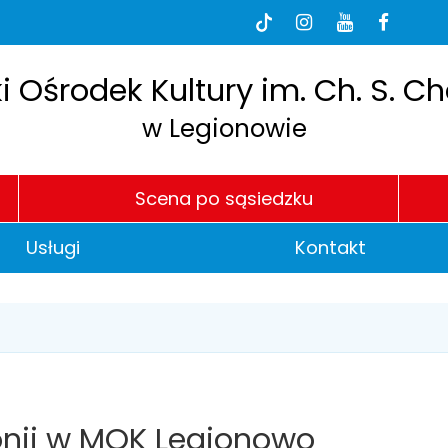
dia
BI
Tik-
Instagram
Youtube
Faceb
Tok
łecznościowe
e
h
P
i Ośrodek Kultury im. Ch. S. C
w Legionowie
Scena po sąsiedzku
Usługi
Kontakt
lonii w MOK Legionowo