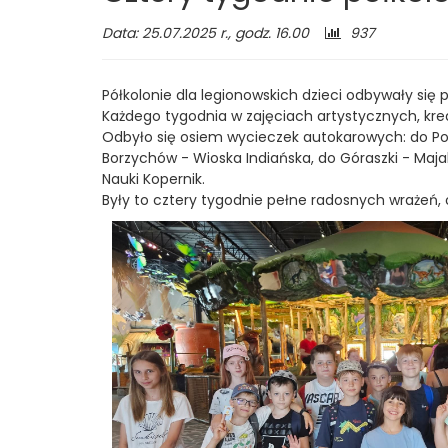
S.
Liczba
Data: 25.07.2025 r., godz. 16.00
937
odwiedzającyc
Chaplina
Półkolonie dla legionowskich dzieci odbywały się
w
Każdego tygodnia w zajęciach artystycznych, kre
Odbyło się osiem wycieczek autokarowych: do Po
Legionowie
Borzychów - Wioska Indiańska, do Góraszki - M
Nauki Kopernik.
Były to cztery tygodnie pełne radosnych wrażeń,